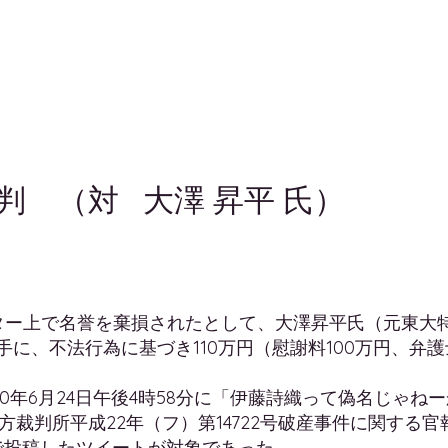
裁判 （対 大澤 昇平 氏）
イッター上で名誉を棄損されたとして、大澤昇平氏（元東大特
相手に、不法行為に基づき110万円（慰謝料100万円、弁護
0年6月24日午後4時58分に「伊藤詩織って偽名じゃね
方裁判所平成22年（フ）第14722号破産事件に関する
で投稿したツイートが対象であった。