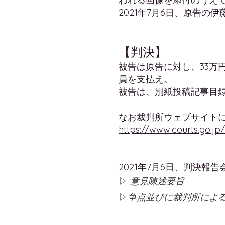
2021年7月6日、原告の
【判決】
被告は原告に対し、33万
員を支払え。
被告は、別紙投稿記事目
なお裁判所ウェブサイト
https://www.courts.go.jp
2021年7月6日、判決報
​▷
意見陳述要旨
▷
争点並びに裁判所によ