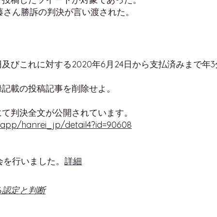
伊藤さん勝訴の判決が言い渡された。
円及びこれに対する2020年6月24日から支払済みまで年
録記載の投稿記事を削除せよ。
にて判決全文が公開されています。
/app/hanrei_jp/detail4?id=90608
告会を行いました。
詳細
る認定と判断