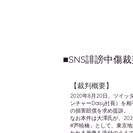
​■SNS誹謗中傷
【裁判概要】
2020年8月20日、ツ
ンチャーDaisy社長）を
の損害賠償を求め提訴。
なお本件は大澤氏が、202
#芦暁楠」として、東京地
われる画像を添付のうえ