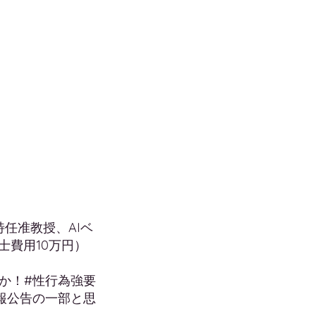
任准教授、AIベ
士費用10万円）
ーか！#性行為強要
官報公告の一部と思