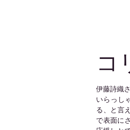
コ
伊藤詩織
いらっし
る、と言
で表面に