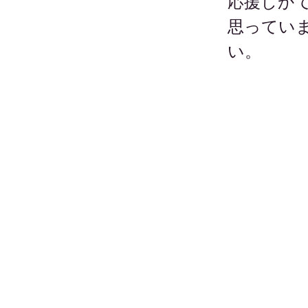
応援しか
思ってい
い。