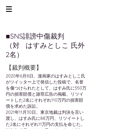
​■SNS誹謗中傷裁判
（対 はすみとしこ 氏外
2名）
【裁判概要】
2020年6月8日、漫画家のはすみとしこ氏
がツイッター上で発信した投稿で、名誉
を傷つけられたとして、はすみ氏に550万
円の損害賠償と謝罪広告の掲載、リツイ
ートした2名にそれぞれ110万円の損害賠
償を求めた訴訟。
2021年11月30日、東京地裁は判決を言い
渡し、はすみ氏に88万円、リツイートし
た2名にそれぞれ11万円の支払を命じた。