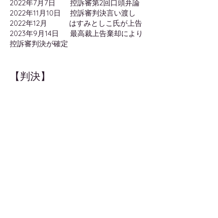
2022年7月7日 控訴審第2回口頭弁論
2022年11月10日 控訴審判決言い渡し
2022年12月 はすみとしこ氏が上告
2023年9月14日 最高裁上告棄却により
控訴審判決が確定
【判決】
裁判所ウェブサイトにて第１審の判決全
文が公開されています。
https://www.courts.go.jp/app/hanrei_j
p/detail4?id=90910
2021年11月30日 判決報告会をおこない
ました。
​（現時点で、はすみとしこ氏から損害賠
償金の支払いは確認できていない）